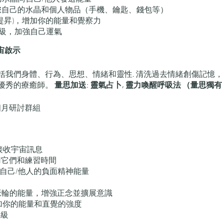
您自己的水晶和個人物品（手機、鑰匙、錢包等）
能量提昇)，增加你的能量和覺察力
II 級，加強自己運氣
宇宙啟示
括我們身體、行為、思想、情緒和靈性. 清洗過去情緒創傷記憶，
優秀的療癒師。
量思加送
:
靈氣占卜, 靈力喚醒呼吸法 （量思獨有
 3 個月研討群組
接收宇宙訊息
何使用它們和練習時間
除自己/他人的負面精神能量
脈輪的能量，增強正念並擴展意識
，增加你的能量和直覺的強度
 級