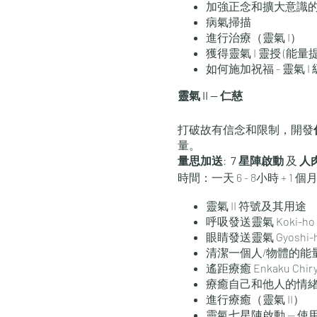
加強正念和擴大意識
病氣掃描
進行治療（靈氣 I）
獲得靈氣 I 靈授 (
如何施加祝福 - 靈氣 
靈氣 II — 仁慈
打破故有信念和限制，開發
量。
量思加送
:
7 星陣啟動
及
人肉
時間：一天 6 - 8小時 ​+ 
靈氣 II 符號及其用途
呼吸發送靈氣 Koki-ho
眼睛發送靈氣 Gyoshi-
清潔一個人/物體的能量場 Ja
遙距療癒 Enkaku Chir
療癒自己和他人的情緒
進行療癒（靈氣 II）
靈氣七星陣啟動 — 使