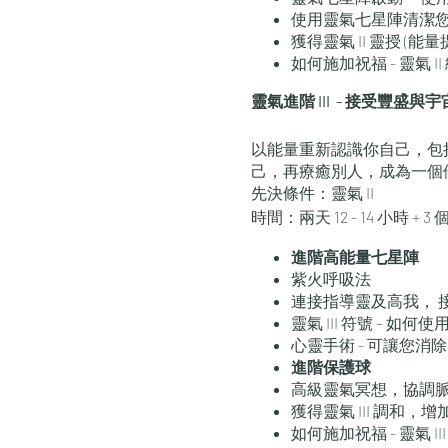
使用靈氣七星陣清潔
獲得靈氣 II 靈授 (
如何施加祝福 - 靈氣 
靈氣進階 III - 接受豐盛與
以能量重新認識你自己，包
己，再療癒別人，成為一個
先決條件：靈氣 II
時間：兩天 12 - 14 小時 ​+
進階高能量七星陣
紫火呼吸法
連接指導靈及高我， ​
靈氣 III 符號 – 如
心靈手術 - 可讓您消
進階保護球
高級靈氣冥想，協調
獲得靈氣 III 調和
如何施加祝福 - 靈氣 III