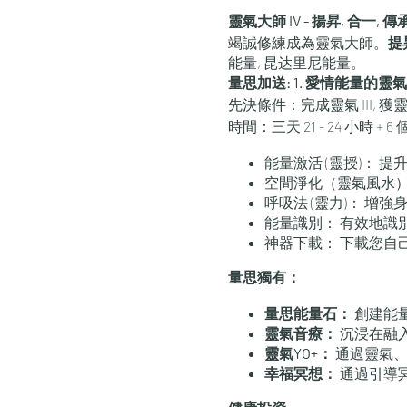
靈氣大師 IV - 揚昇, 合一,
竭誠修練成為靈氣大師。
提
能量, 昆达里尼能量。
量思加送: 1. 愛情能量的靈
先決條件：完成靈氣 III, 
時間：三天 21 - 24 小時 ​+
能量激活 (靈授)： 
空間淨化（靈氣風水）
呼吸法 (靈力)： 
能量識別： 有效地識
神器下載： 下載您自
量思獨有：
量思能量石：
創建能量
靈氣音療：
沉浸在融
靈氣YO+：
通過靈氣、
幸福冥想：
通過引導冥