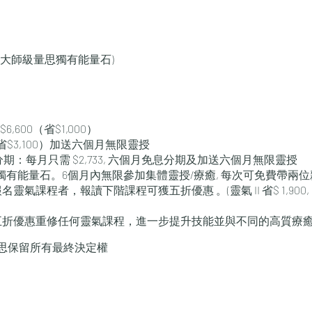
 (送大師級量思獨有能量石)
6,600（省$1,000）
300 （省$3,100）加送六個月無限靈授
信用卡分期：每月只需 $2,733, 六個月免息分期及加送六個月無限靈授
思獨有能量石。6個月內無限參加集體靈授/療癒, 每次可免費帶兩
課程者，報讀下階課程可獲五折優惠 。(靈氣 II 省$ 1,900, 靈氣 I
五折優惠重修任何靈氣課程，進一步提升技能並與不同的高質療
思保留所有最終決定權