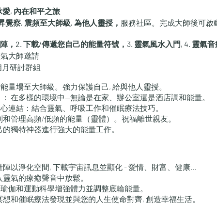
 傳承愛, 內在和平之旅
昇覺察, 震頻至大師級,
為他人靈授，
服務社區。完成大師後可啟
氣陣，2. 下載/傳遞您自己的能量符號，3. 靈氣風水入門, 4. 靈氣
獲靈氣大師邀請
 6 個月研討群組
提升能量場至大師級。強力保護自己, 給與他人靈授。
： 在多樣的環境中—無論是在家、辦公室還是酒店調和能量。
增強身心連結：結合靈氣、呼吸工作和催眠療法技巧。
別和管理高頻/低頻的能量（靈體）。祝福離世親友。
己的獨特神器進行強大的能量工作。
陣以淨化空間, 下載宇宙訊息並顯化 - 愛情、財富、健康...
入靈氣的療癒聲音中放鬆。
瑜伽和運動科學增強體力並調整底輪能量。
想和催眠療法發現並與您的人生使命對齊, 創造幸福生活。