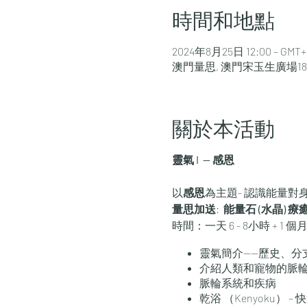
時間和地點
2024年8月25日 12:00 – GMT+8
澳門量思, 澳門宋玉生廣場181
關於本活動
靈氣 I —
感恩
以
感恩
為主題- 認識能量
量思加送
:
能量石 (水晶) 療
時間：一天 6 - 8小時 + 1 
靈氣簡介——歷史、分
介紹人類和寵物的脈
脈輪系統和疾病
乾浴 （Kenyoku） –