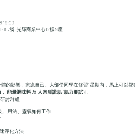
 19:00
-187號, 光輝商業中心12樓N座
對身體的影響，療癒自己。大部份同學在修習1星期內，馬上可以
癒
，
能量調味料
及
人肉測謊肌 (肌力測試) I.
個月研討群組
支、用法、靈氣如何工作
輪
 快速淨化方法