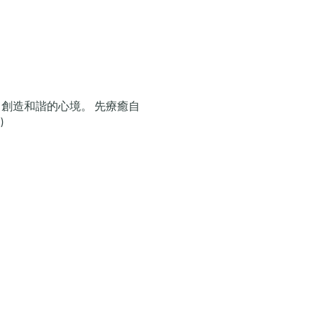
創造和諧的心境。 先療癒自
)