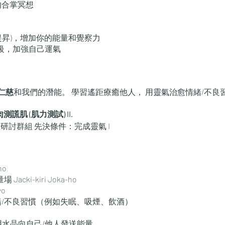
的合掌冥想
能量提昇)，增加你的能量和覺察力
I 級，加強自己運氣
仁慈
和我們的潛能。 學習遙距療癒他人， 用靈氣治愈情緒/不良
測謊肌 (肌力測試) II.
1 個月研討群組 先決條件：完成靈氣 I
ho
cki-kiri Joka-ho
yo
/不良習慣（例如失眠、吸煙、飲酒）
用水晶向自己/他人發送能量