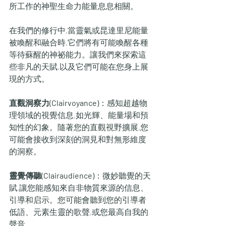
所工作的神聖生命力能量息息相關。
在我們的修行中,當靈氣或昆達里尼能量
被喚醒和融合時,它們將有可能喚醒各種
等待蘇醒的神祕能力。讓我們來探索這
些非凡的天賦,以及它們可能在您身上展
現的方式。
直觀洞察力(Clairvoyance)
：感知超越物
理領域的視覺信息,如光輝、能量場和預
知性的幻象。隨著您的直觀視野擴展,您
可能會接收到深刻的洞見和對無形維度
的洞察。
靈覺傳聽(Clairaudience)
：微妙聽覺的天
賦,讓您能感知來自非物質來源的信息、
引導和启示。您可能會聽到您的引導者
低語、元素生靈的歌聲,或您最高自我的
聲音。