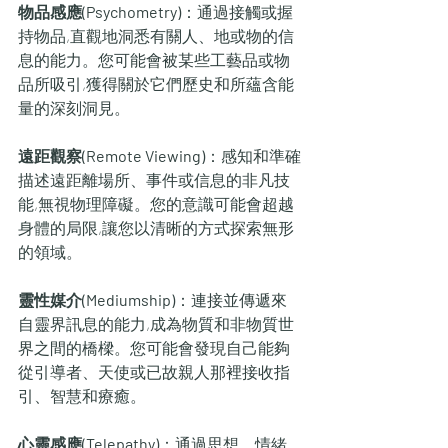
物品感應(Psychometry)
：通過接觸或握
持物品,直觀地洞悉有關人、地或物的信
息的能力。您可能會被某些工藝品或物
品所吸引,獲得關於它們歷史和所蘊含能
量的深刻洞見。
遠距觀察(Remote Viewing)
：感知和準確
描述遠距離場所、事件或信息的非凡技
能,無視物理障礙。您的意識可能會超越
身體的局限,讓您以清晰的方式探索無形
的領域。
靈性媒介(Mediumship)
：連接並傳遞來
自靈界訊息的能力,成為物質和非物質世
界之間的橋樑。您可能會發現自己能夠
從引導者、天使或已故親人那裡接收指
引、智慧和療癒。
心靈感應(Telepathy)
：通過思想、情緒