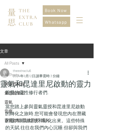
Book Now
Whatsapp
文章
All Posts
theextraclu6
All Posts
2024年9月12日
讀畢需時 3 分鐘
靈氣和昆達里尼啟動的靈力
阿卡西紀錄
親愛的靈性修行者們,
量思能量石
靈氣
當您踏上參與靈氣靈授和昆達里尼啟動
音療
的轉化之旅時,您可能會發現您內在潛藏
靈量啟動 (昆達里尼/ 拙火)
的靈力開始綻放和顯化出來。這些特殊
的天賦,往往在我們內心沉睡,但卻與我們