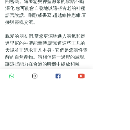
的密碼。隨著您與神聖源泉的聯結不斷
深化,您可能會自發地以這些古老的神秘
語言說話、唱歌或書寫,超越線性思維,直
接與靈魂交流。
親愛的朋友們,當您更深地進入靈氣和昆
達里尼的神聖能量時,請知道這些非凡的
天賦並非追求非凡本身 - 它們是您靈性覺
醒的自然產物。請相信這一過程的展現,
讓這些能力在合適的時機中綻放和融
合。
請記住,您成長的真正衡量標準,並非在於
獲得這些靈力,而是在於在日常生活中體
現愛、和諧與完整性。以耐心、同情心
和對自我探索之旅的深深崇敬,擁抱每一
刻。
我很榮幸能為您的深層轉化保持空間。