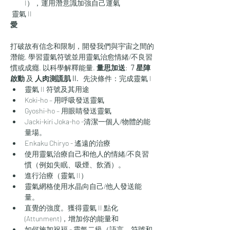
I），運用潛意識加強自己運氣
 靈氣 II 
愛
打破故有信念和限制，開發我們與宇宙之間的
潛能. 學習靈氣符號並用靈氣治愈情緒/不良習
慣或成癮. 以科學解釋能量. 
量思加送
: 
 7 星陣
啟動
 及 
人肉測謊肌 II. 
  先決條件：完成靈氣 I 
靈氣 II 符號及其用途
Koki-ho – 用呼吸發送靈氣
Gyoshi-ho – 用眼睛發送靈氣
Jacki-kiri Joka-ho -清潔一個人/物體的能
量場。
Enkaku Chiryo - 遙遠的治療
使用靈氣治療自己和他人的情緒/不良習
慣（例如失眠、吸煙、飲酒）。
進行治療（靈氣 II）
靈氣網格使用水晶向自己/他人發送能
量。
直覺的強度。獲得靈氣 II 點化 
(Attunment)，增加你的能量和
如何施加祝福 - 靈氣二級（語言、符號和