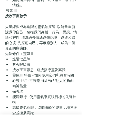
情感)。
 靈氣 III 
接收宇宙啟示
大量練習成為進階的靈氣治療師. 以能量重新
認識你自己，包括我們身體、行為、思想、情
緒和靈性. 清洗過去情緒創傷記憶，創造和諧
的心境. 先療癒自己，再療癒別人，成為一個
真正的療癒師.
先決條件：靈氣 II
進階七星陣
紫火呼吸法
​接收宇宙訊息 - 連接指導靈及高我
靈氣 III 符號 – 如何使用它們和練習時間
心靈手術 - 可讓您消除自己/他人的負面
精神能量
保護球
能源銀行 - 使用靈氣來實現目標的先進技
術
高級靈氣冥想，協調脈輪的能量，增強正
念並擴展意識