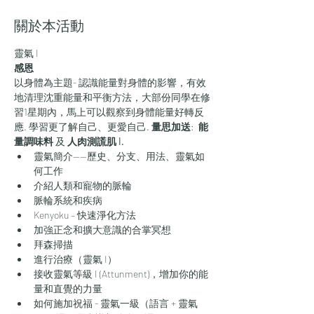
關於本活動
​靈氣 I 
感恩
以身體為主題- 認識能量對身體的影響，有效
地清理沈重能量和平衡方法，大部份同學在修
習1星期內，馬上可以觀察到身體能量好轉反
應. 學習更了解自己、更愛自己. 
量思加送
: 
 能
量調味料
 及 
人肉測謊肌 I. 
靈氣簡介——歷史、分支、用法、靈氣如
何工作
介紹人類和寵物的脈輪
脈輪系統和疾病
Kenyoku – 快速淨化方法
加強正念和擴大意識的合掌冥想
拜森掃描
進行治療（靈氣 I）
接收靈氣等級 I (Attunment)，增加你的能
量和直覺的力量
如何施加祝福 - 靈氣一級（語言 + 靈氣 