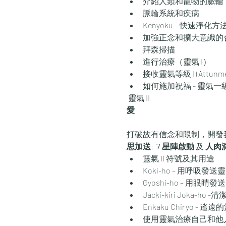
介紹人類和寵物的脈輪
脈輪系統和疾病
Kenyoku – 快速淨化方
加強正念和擴大意識的
拜森掃描
進行治療（靈氣 I）
接收靈氣等級 I (Att
如何施加祝福 - 靈氣一
 靈氣 II 
愛
打破故有信念和限制，開發我
思加送
: 
 7 星陣啟動
 及 
人肉測謊
靈氣 II 符號及其用途
Koki-ho – 用呼吸發送
Gyoshi-ho – 用眼睛發
Jacki-kiri Joka-
Enkaku Chiryo - 遙遠
使用靈氣治療自己和他