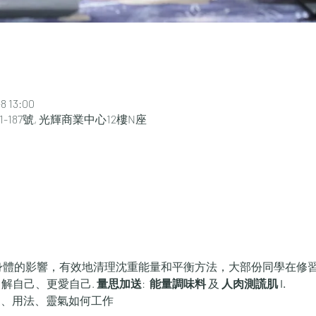
 13:00
-187號, 光輝商業中心12樓N座
對身體的影響，有效地清理沈重能量和平衡方法，大部份同學在修
解自己、更愛自己. 
量思加送
: 
 能量調味料
 及 
人肉測謊肌 I. 
支、用法、靈氣如何工作