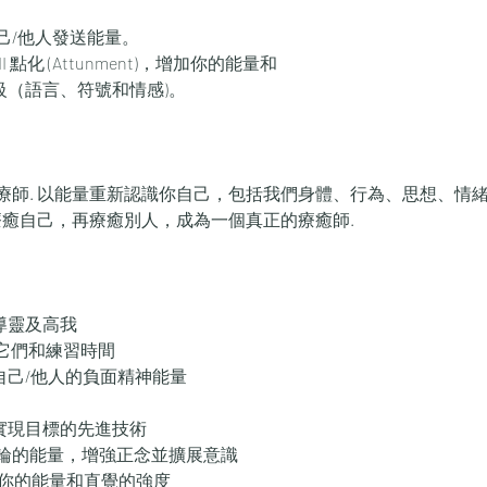
己/他人發送能量。
點化 (Attunment)，增加你的能量和
二級（語言、符號和情感)。
師. 以能量重新認識你自己，包括我們身體、行為、思想、情緒
療癒自己，再療癒別人，成為一個真正的療癒師.
指導靈及高我
使用它們和練習時間
除自己/他人的負面精神能量
來實現目標的先進技術
輪的能量，增強正念並擴展意識
增加你的能量和直覺的強度