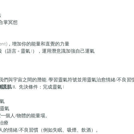
法
合掌冥想
unment)，增加你的能量和直覺的力量
級（語言 + 靈氣 I），運用潛意識加強自己運氣
們與宇宙之間的潛能. 學習靈氣符號並用靈氣治愈情緒/不良習慣或
肌 II. 
  先決條件：完成靈氣 I 
靈氣
送靈氣
ho -清潔一個人/物體的能量場。
的治療
人的情緒/不良習慣（例如失眠、吸煙、飲酒）。