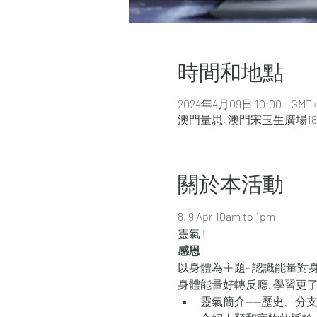
時間和地點
2024年4月09日 10:00 – GMT+8
澳門量思, 澳門宋玉生廣場181
關於本活動
8, 9 Apr 10am to 1pm
​靈氣 I 
感恩
以身體為主題- 認識能量
身體能量好轉反應. 學習更了
靈氣簡介——歷史、分