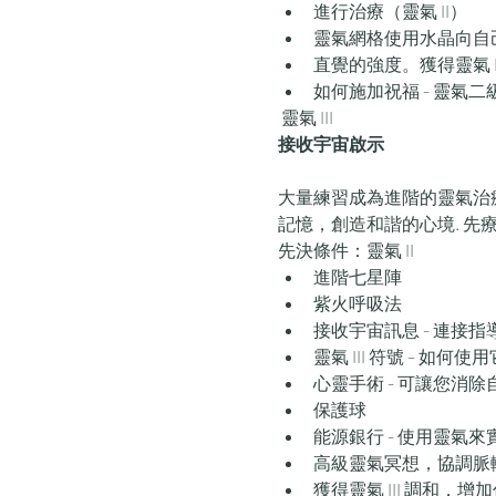
進行治療（靈氣 II）
靈氣網格使用水晶向自
直覺的強度。獲得靈氣 II 
如何施加祝福 - 靈氣
 靈氣 III 
接收宇宙啟示
大量練習成為進階的靈氣治療
記憶，創造和諧的心境. 先
先決條件：靈氣 II
進階七星陣
紫火呼吸法
​接收宇宙訊息 - 連接
靈氣 III 符號 – 如何
心靈手術 - 可讓您消
保護球
能源銀行 - 使用靈氣
高級靈氣冥想，協調脈
獲得靈氣 III 調和，