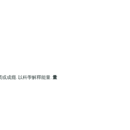
成癮. 以科學解釋能量. 
量