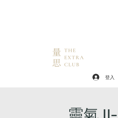
登入
靈氣 II-