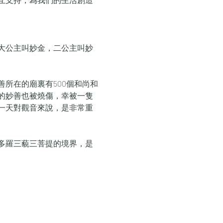
大公主叫妙金，二公主叫妙
所在的廟裏有500個和尚和
的妙善也被燒傷，幸被一隻
一天對觀音來說，是非常重
多羅三藐三菩提的境界，是