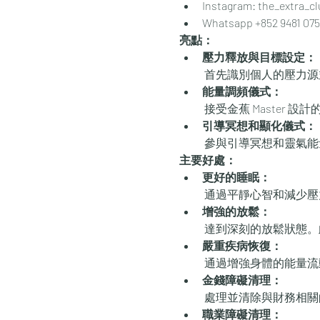
Instagram: the_extra_cl
Whatsapp +852 9481 075
亮點：
壓力釋放與目標設定：
 首先識別個人的壓力
能量調頻儀式：
 接受金蕉 Maste
引導冥想和顯化儀式：
 參與引導冥想和靈氣
主要好處：
更好的睡眠：
 通過平靜心智和減少
增強的放鬆：
 達到深刻的放鬆狀態
嚴重疾病恢復：
 通過增強身體的能量
金錢障礙清理：
 處理並清除與財務相
職業障礙清理：