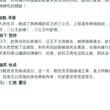
轉變性的體驗！
動, 革新
人的生日，她成了興林國妙莊王的三公主。上面還有兩個姐姐，
音，二公主妙緣），三公主叫妙善。
放下, 堅持
日子。妙善自幼出家修行，父王不允准她去，她便偷跑遁去。妙善
把火把焚燒了這廟院，和尚和尼姑都被燒死在裏面，在廟內修行
苦來到香山繼續信佛修行。此後，妙莊王再也沒阻止她，因此這
揚昇, 收成
日觀世音菩薩成道日。這一天，觀世音菩薩修成正果，進入阿耨
。其後又以菩薩的身份乘願再來，到娑婆世界普渡眾生。
）- 仁慈, 靈活