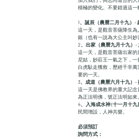
積極的變化。不要錯過這一
1、誕辰（農曆二月十九）- 啟
這一天，是觀音菩薩降生為
銀（也有一說為大公主叫妙
2、出家（農曆九月十九）- 
這一天，是觀音菩薩出家的
尼姑，妙莊王一氣之下，一
白虎馱走獲救，歷經千辛萬
要的一天。
3、成道（農曆六月十九）- 
這一天是佛教界的重大記念
為正法明佛，號正法明如來
4、入海成水神 (十一月十九日
民間增設，人神共樂。
必須預訂
詢問方式：