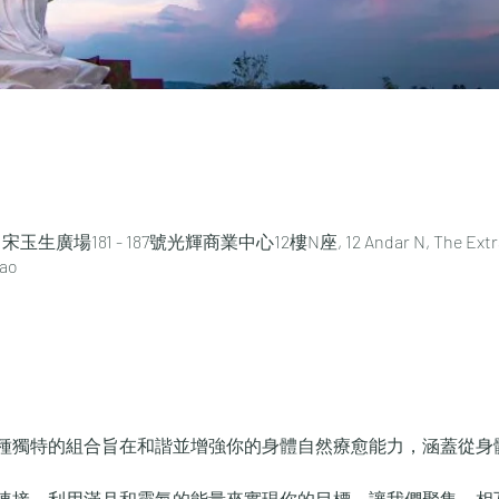
 - 宋玉生廣場181 - 187號光輝商業中心12樓N座, 12 Andar N, The Extra Cl
cao
種獨特的組合旨在和諧並增強你的身體自然療愈能力，涵蓋從身
連接，利用滿月和靈氣的能量來實現你的目標。讓我們聚集，相