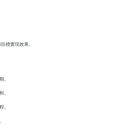
放和目標實現效果。
期。
和。
程。
。