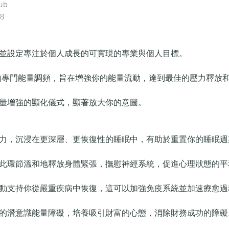
ub 
8
源並設定專注於個人成長的可實現的專業與個人目標。
r 設計的專門能量調頻，旨在增強你的能量流動，達到最佳的壓力釋
能量增強的顯化儀式，顯著放大你的意圖。
壓力，沉浸在更深層、更恢復性的睡眠中，有助於重置你的睡眠週
。此環節溫和地釋放身體緊張，撫慰神經系統，促進心理狀態的平
流動支持你從嚴重疾病中恢復，這可以加強免疫系統並加速療愈過
關的潛意識能量障礙，培養吸引財富的心態，消除財務成功的障礙