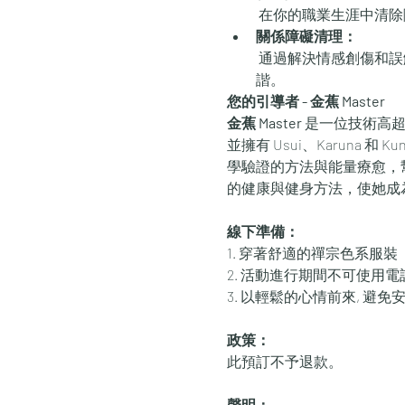
 在你的職業生涯中清
關係障礙清理：
 通過解決情感創傷和誤解來治愈和改善關係。此環節有助於清除阻礙溝通和信任的障礙，促進更深層的聯繫和和
諧。
您的引導者 - 金蕉 Master
金蕉 Master 
是一位技術高超
並擁有 Usui、Karuna 和 
學驗證的方法與能量療愈，
的健康與健身方法，使她成
線下準備：
1. 穿著舒適的禪宗色系服裝
2. 活動進行期間不可使用
3. 以輕鬆的心情前來, 避
政策：
此預訂不予退款。
聲明：