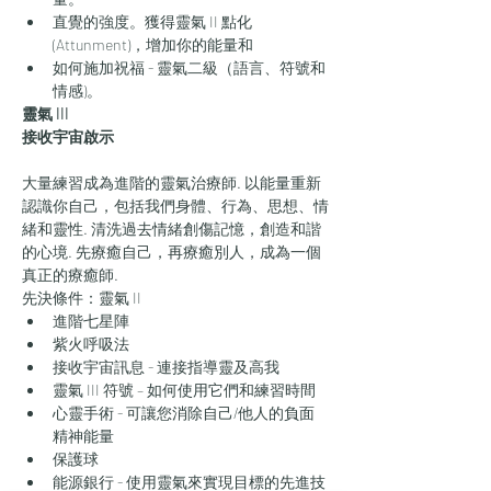
直覺的強度。獲得靈氣 II 點化 
(Attunment)，增加你的能量和
如何施加祝福 - 靈氣二級（語言、符號和
情感)。
靈氣 III 
接收宇宙啟示
大量練習成為進階的靈氣治療師. 以能量重新
認識你自己，包括我們身體、行為、思想、情
緒和靈性. 清洗過去情緒創傷記憶，創造和諧
的心境. 先療癒自己，再療癒別人，成為一個
真正的療癒師.
先決條件：靈氣 II
進階七星陣
紫火呼吸法
​接收宇宙訊息 - 連接指導靈及高我
靈氣 III 符號 – 如何使用它們和練習時間
心靈手術 - 可讓您消除自己/他人的負面
精神能量
保護球
能源銀行 - 使用靈氣來實現目標的先進技