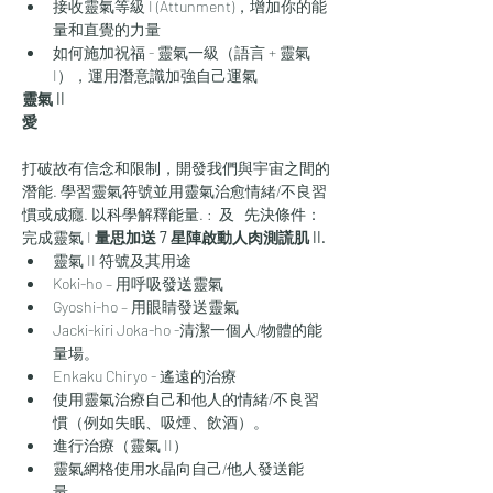
接收靈氣等級 I (Attunment)，增加你的能
量和直覺的力量
如何施加祝福 - 靈氣一級（語言 + 靈氣 
I），運用潛意識加強自己運氣
靈氣 II 
愛
打破故有信念和限制，開發我們與宇宙之間的
潛能. 學習靈氣符號並用靈氣治愈情緒/不良習
慣或成癮. 以科學解釋能量. 
: 
 及 
  先決條件：
完成靈氣 I 
量思加送
 7 星陣啟動
人肉測謊肌 II. 
靈氣 II 符號及其用途
Koki-ho – 用呼吸發送靈氣
Gyoshi-ho – 用眼睛發送靈氣
Jacki-kiri Joka-ho -清潔一個人/物體的能
量場。
Enkaku Chiryo - 遙遠的治療
使用靈氣治療自己和他人的情緒/不良習
慣（例如失眠、吸煙、飲酒）。
進行治療（靈氣 II）
靈氣網格使用水晶向自己/他人發送能
量。