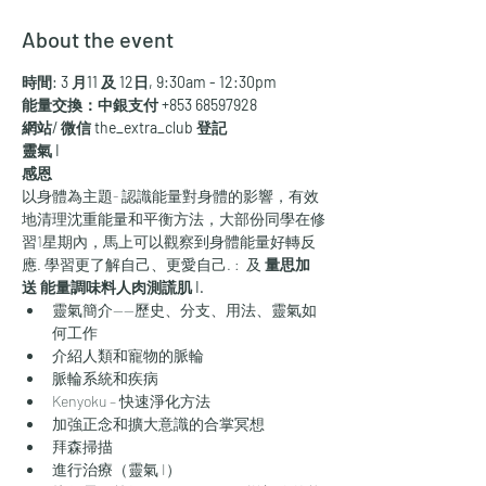
About the event
時間: 3 月11 及 12日, 9:30am - 12:30pm
能量交換：中銀支付 +853 68597928
網站/ 微信 the_extra_club 登記
靈氣 I 
感恩
以身體為主題- 認識能量對身體的影響，有效
地清理沈重能量和平衡方法，大部份同學在修
習1星期內，馬上可以觀察到身體能量好轉反
應. 學習更了解自己、更愛自己. 
: 
 及 
量思加
送
 能量調味料
人肉測謊肌 I. 
靈氣簡介——歷史、分支、用法、靈氣如
何工作
介紹人類和寵物的脈輪
脈輪系統和疾病
Kenyoku – 快速淨化方法
加強正念和擴大意識的合掌冥想
拜森掃描
進行治療（靈氣 I）