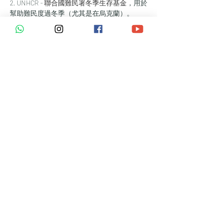
2. UNHCR - 
聯合國難民署冬季生存基金
，用於
幫助難民度過冬季（尤其是在烏克蘭）。
3. Extra Club 促進香港和澳門的心理健康和積
極心態。 > 在票價中輸入您希望捐贈的金額。
教練：
胡敏芝
這是怎麼回事？
迷你正念/意識遊戲
許下並實現 2023 年的願望
導航冥想
準備：
請加入會員並閱讀本文 
https://www.theextraclub.com/post/before-
energy-meditation
Tickets
Sale ended
Ticket type
新年滿月冥想