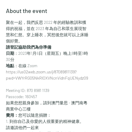
About the event
聚在一起，我們反思 2022 年的經驗教訓和獲
得的祝福，並在 2023 年為自己和眾生展現智
慧和仁慈。穿上睡衣，冥想後您就可以上床睡
個好覺。
請登記協助我們為你準備
日期
：2023年1月6日（星期五）晚上8時至9時
30分
地點
：在線 Zoom
https://us02web.zoom.us/j/87089811139?
pwd=VWYrRG05NkRlOXVNcnVidnFqUENydz09
Meeting ID: 870 8981 1139
Passcode: 160457
如果您想親身參加，請到澳門量思 - 澳門南粵
商業中心三樓
費用：
您可以隨意捐贈：
1. 到你自己及你愛的人很重要的精神健康。 
請邀請他們一起來