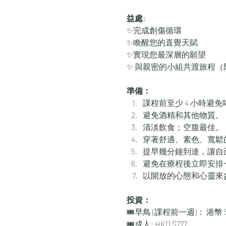
益處:
✨完成創傷循環
✨喚醒您的直覺天賦
✨實現您最深層的願望
✨ 與親密的小組共渡旅程（限
準備：
課程前至少 4 小時避
避免酒精和其他物質。
清淡飲食；空腹最佳。
穿著舒適、素色、寬鬆
提早幾分鐘到達，讓自
避免在療程後立即安排
以開放的心態和心靈來
投資：
🎟️早鳥 (課程前一週)： 港幣 $
🎟️成人: HKD $777