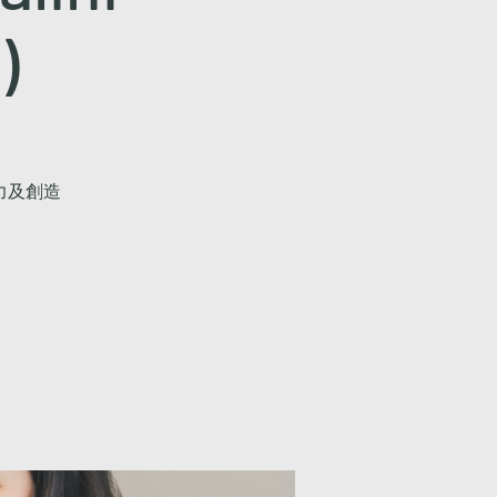
)
力及創造