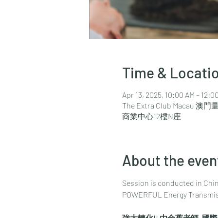
Time & Locati
Apr 13, 2025, 10:00 AM – 12:0
The Extra Club Macau 澳門量思
商業中心12樓N座
About the even
Session is conducted in Chin
POWERFUL Energy Transmissi
強大轉化!! 由金蕉老師, 