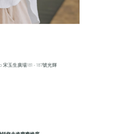
, Macao 宋玉生廣場181 - 187號光輝
 帶領您走進療癒維度。