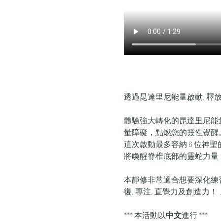
透過昆達里尼能量啟動, 釋
體驗強大轉化的昆達里尼能
量障礙，點燃您的靈性覺醒
這次啟動最多容納 6 位
將喚醒脊椎底部的靈蛇力量
本靜修非常適合想要深化練
復, 專注, 直覺力及創造力！
*** 本活動以
中文
進行 ***