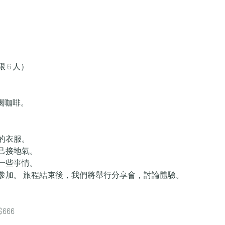
 6 人）
免喝咖啡。
的衣服。
己接地氣。
一些事情。
參加。 旅程結束後，我們將舉行分享會，討論體驗。
666