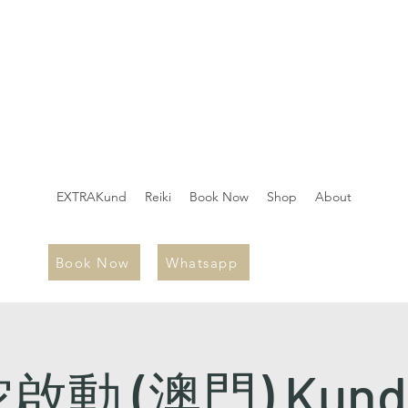
EXTRAKund
Reiki
Book Now
Shop
About
Book Now
Whatsapp
動 (澳門) Kunda