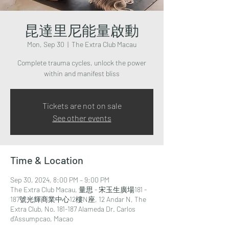
昆達里尼能量啟動
Mon, Sep 30
  |  
The Extra Club Macau
Complete trauma cycles, unlock the power
within and manifest bliss
Tickets are not on sale
See other events
Time & Location
Sep 30, 2024, 8:00 PM – 9:00 PM
The Extra Club Macau, 量思 - 宋玉生廣場181 -
187號光輝商業中心12樓N座, 12 Andar N, The
Extra Club, No. 181-187 Alameda Dr. Carlos
d'Assumpcao, Macao