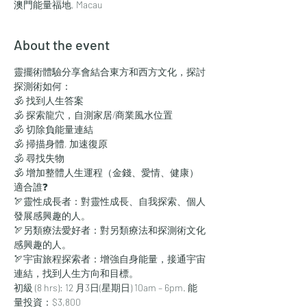
澳門能量福地, Macau
About the event
靈擺術體驗分享會結合東方和西方文化，探討
探測術如何：
🕉 找到人生答案
🕉 探索龍穴，自測家居/商業風水位置
🕉 切除負能量連結
🕉 掃描身體, 加速復原
🕉 尋找失物
🕉 增加整體人生運程（金錢、愛情、健康）
適合誰❓
🏹靈性成長者：對靈性成長、自我探索、個人
發展感興趣的人。
🏹另類療法愛好者：對另類療法和探測術文化
感興趣的人。
🏹宇宙旅程探索者：增強自身能量，接通宇宙
連結，找到人生方向和目標。
初級 (8 hrs): 12 月3日(星期日) 10am – 6pm. 能
量投資：$3,800