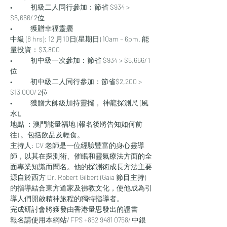
•	初級二人同行參加：節省 $934 > 
$6,666/ 2位
•	獲贈幸福靈擺
中級 (8 hrs): 12 月10日(星期日) 10am – 6pm. 能
量投資：$3,800
•	初中級一次參加：節省 $934 > $6,666/ 1
位
•	初中級二人同行參加：節省$2,200 > 
$13,000/ 2位
•	獲贈大帥級加持靈擺， 神龍探測尺 (風
水)。
地點 ：澳門能量福地 (報名後將告知如何前
往) 。包括飲品及輕食。
主持人: CV 老師是一位經驗豐富的身心靈導
師，以其在探測術、催眠和靈氣療法方面的全
面專業知識而聞名。他的探測術成長方法主要
源自於西方 Dr. Robert Gilbert (Gaia 節目主持) 
的指導結合東方道家及彿教文化，使他成為引
導人們開啟精神旅程的獨特指導者。
完成研討會將獲發由香港量思發出的證書
報名請使用本網站/ FPS +852 9481 0758/ 中銀