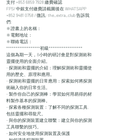
支付 +853 6859 7928 繳費確認
FPS/ 中銀支付繳費請截圖後在 WHATSAPP 
+852 9481 0758 / 微訊: the_extra_club 告訴我
們:
🔆證書上的名稱：
🔆電郵地址：
🔆聯絡電話：
******************初級******************
這個為期一天，8小時的研討會是對探測術和
靈擺使用的全面介紹。
- 探測術和靈擺的介紹：理解探測術和靈擺使
用的歷史、原理和應用。
- 探測術和靈擺的日常應用：探索如何將探測
術融入你的日常生活。
- 製作你自己的探測棒：學習如何用易得的材
料製作基本的探測棒。
- 探索各種探測裝置：了解不同的探測工具, 
包括靈擺和尋龍尺。
- 與你的探測裝置建立聯繫：建立與你的探測
工具聯繫的技巧。
- 如何安全地使用探測裝置及保護
- 如何清洗探測裝置