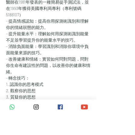
醫師在1981年發表的一種簡易徒手測試法，並
在1993年獲得美國專利局專利（專利號碼 
5188107）
- 提高情感認知：提高你用探測術識別和理解
你的情緒狀態的能力。
- 提升能量水平：理解如何用探測術識別能量
不足並學習提升你的能量水平的技巧。
- 消除負面能量：學習識別和消除你環境中負
面能量來源的技巧。
- 改善健康和情緒：實習如何問對問題，問對
你生命有建設性的問題，以改善你的健康和情
緒。
- 轉念技巧：
1. 認識你的思考模式
2. 觀察你的思想
3. 質疑你的思想
4. 練習正面思考
******************高級******************
這個為期2天，16小時的研討會是為那些準備
掌握探測術和靈擺使用領域的人設計的。
- 提昇金錢， 事業，愛情，健康能量。
- 改善人際關係。