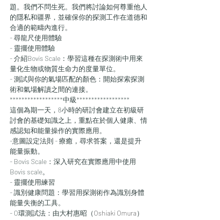
題。我們不問生死。我們將討論如何尊重他人
的隱私和疆界，並確保你的探測工作在道德和
合適的範疇內進行。
- 尋龍尺使用體驗
- 靈擺使用體驗
- 介紹Bovis Scale：學習這種在探測術中用來
量化生物或物質生命力的度量單位。
- 測試與你的氣場匹配的顏色：開始探索探測
術和氣場解讀之間的連接。
******************中級******************
這個為期一天，8小時的研討會建立在初級研
討會的基礎知識之上，重點在於個人健康、情
感認知和能量操作的實際應用。
-意圖設定法則 - 療癒，尋求答案，還是提升
能量振動。
- Bovis Scale：深入研究在實際應用中使用
Bovis scale。
- 靈擺使用練習
- 識別健康問題：學習用探測術作為識別身體
能量失衡的工具。
- O環測試法：由大村惠昭（
Oshiaki Omura
）