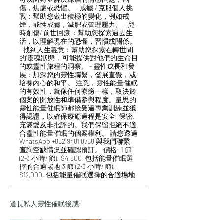
傷，焦慮或恐懼。 - 戒癮 / 克服個人挑
戰：幫助您做出積極的變化，例如戒
煙，戒性成癮，減肥或管理壓力。 - 兒
時創傷/ 前世回溯：幫助您探索過去生
活，以理解現在的恐懼，習慣或關係。
- 找到人生義意：幫助您探索在轉世間
的'靈魂狀態'，可能提供對他們的生命目
的或靈性旅程的洞察。 - 靈性成長和發
展：加深您的靈性聯繫，發展直覺，或
培養內心的和平。 注意，靈性能量催眠
的有效性，就像任何療癒一樣，取決於
個案的開放性和準備參與程度。量思的
靈性能量催眠師都接受過專業訓練並獲
得認證，以確保療癒過程是安全, 保密,
充滿愛及非批評的。我們保留拒絕不適
合靈性能量催眠的個案權利。 請您透過
WhatsApp +852 9481 0758 與我們聯繫,
查詢空缺情況並確認預訂。 價格: 1 節
(2-3 小時/ 節): $4,800, 包括能量催眠選
擇的合適場地 3 節 (2-3 小時/ 節):
$12,000, 包括能量催眠選擇的合適場地
道長私人靈性催眠後感: