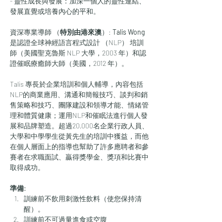
- 靈性成長與發展：加深一個人的靈性連結、
發展直覺或培養內心的平和。
資深專業導師 （
特別由港來澳
）: 
Talis Wong 
是認證全球神經語言程式設計 （NLP） 培訓
師（美國聖克魯斯 NLP 大學，2003 年）和認
證催眠療癒師大師（美國，2012 年）。
Talis 專長於企業培訓和個人輔導，內容包括
NLP的商業應用、溝通和簡報技巧、談判和銷
售策略和技巧、團隊建設和領導才能、情緒管
理和體質健康；運用NLP和催眠法進行個人發
展和品牌塑造。超過20,000名企業行政人員、
大學和中學學生從黃先生的培訓中獲益，而他
在個人層面上的指導也幫助了許多應聘者和參
賽者在求職面試、贏得獎學金、獎項和比賽中
取得成功。
準備:
訓練前不飲用刺激性飲料（使您保持清
醒）。
訓練前不可過量進食或空腹