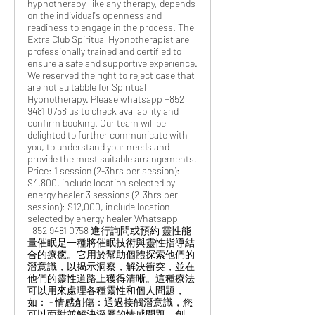
hypnotherapy, like any therapy, depends
on the individual's openness and
readiness to engage in the process. The
Extra Club Spiritual Hypnotherapist are
professionally trained and certified to
ensure a safe and supportive experience.
We reserved the right to reject case that
are not suitabble for Spiritual
Hypnotherapy. Please whatsapp +852
9481 0758 us to check availability and
confirm booking. Our team will be
delighted to further communicate with
you, to understand your needs and
provide the most suitable arrangements.
Price: 1 session (2-3hrs per session):
$4,800, include location selected by
energy healer 3 sessions (2-3hrs per
session): $12,000, include location
selected by energy healer Whatsapp
+852 9481 0758 進行詢問或預約 靈性能
量催眠是一種將催眠技術與靈性指導結
合的療癒。它用於幫助個體探索他們的
潛意識，以揭示洞察，解決衝突，並在
他們的靈性道路上獲得清晰。這種療法
可以用來處理各種靈性和個人問題，
如： - 情感創傷：通過接觸潛意識，您
可以面對並解決深層的情感問題，創