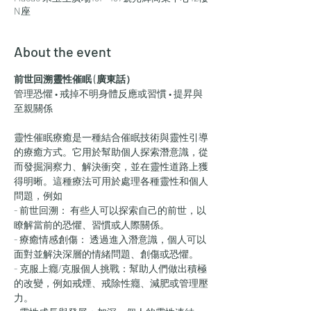
N座
About the event
前世回溯靈性催眠 (廣東話）
管理恐懼 • 戒掉不明身體反應或習慣 • 提昇與
至親關係
靈性催眠療癒是一種結合催眠技術與靈性引導
的療癒方式。它用於幫助個人探索潛意識，從
而發掘洞察力、解決衝突，並在靈性道路上獲
得明晰。這種療法可用於處理各種靈性和個人
問題，例如
- 前世回溯： 有些人可以探索自己的前世，以
瞭解當前的恐懼、習慣或人際關係。
- 療癒情感創傷： 透過進入潛意識，個人可以
面對並解決深層的情緒問題、創傷或恐懼。
- 克服上癮/克服個人挑戰：幫助人們做出積極
的改變，例如戒煙、戒除性癮、減肥或管理壓
力。