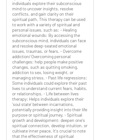
individuals explore their subconscious
mind to uncover insights, resolve
conflicts, and gain clarity on their
spiritual path. This therapy can be used
to work with a variety of spiritual and
personal issues, such as: - Healing
emotional wounds: By accessing the
subconscious mind, individuals can face
and resolve deep-seated emotional
issues, traumas, or fears. - Overcome
addiction/ Overcoming personal
challenges: help people make positive
changes, such as quitting smoking,
addiction to sex, losing weight, or
managing stress. - Past life regressions:
Some individuals could explore their past
lives to understand current fears, habits,
or relationships. - Life between lives
therapy: Helps individuals explore their
'soul state' between incarnations,
potentially providing insight into their life
purpose or spiritual journey. - Spiritual
growth and development: deepen one's
spiritual connection, develop intuition, or
cultivate inner peace. It's crucial to note
that the effectiveness of spiritual