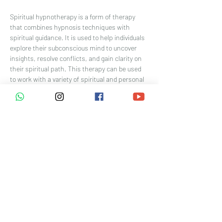
Spiritual hypnotherapy is a form of therapy 
that combines hypnosis techniques with 
spiritual guidance. It is used to help individuals 
explore their subconscious mind to uncover 
insights, resolve conflicts, and gain clarity on 
their spiritual path. This therapy can be used 
to work with a variety of spiritual and personal 
issues, such as:
- Past life regressions: Some individuals could 
explore their past lives to understand current 
fears, habits, or relationships.
- Healing emotional wounds: By accessing the 
subconscious mind, individuals can face and 
resolve deep-seated emotional issues, 
traumas, or fears.
- Overcome addiction/ Overcoming personal 
challenges: help people make positive 
changes, such as quitting smoking, addiction 
to sex, losing weight, or managing stress.