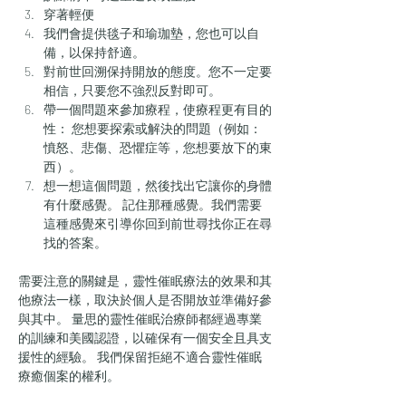
穿著輕便
我們會提供毯子和瑜珈墊，您也可以自
備，以保持舒適。
對前世回溯保持開放的態度。您不一定要
相信，只要您不強烈反對即可。
帶一個問題來參加療程，使療程更有目的
性： 您想要探索或解決的問題（例如：
憤怒、悲傷、恐懼症等，您想要放下的東
西）。
想一想這個問題，然後找出它讓你的身體
有什麼感覺。 記住那種感覺。我們需要
這種感覺來引導你回到前世尋找你正在尋
找的答案。
需要注意的關鍵是，靈性催眠療法的效果和其
他療法一樣，取決於個人是否開放並準備好參
與其中。 量思的靈性催眠治療師都經過專業
的訓練和美國認證，以確保有一個安全且具支
援性的經驗。 我們保留拒絕不適合靈性催眠
療癒個案的權利。 