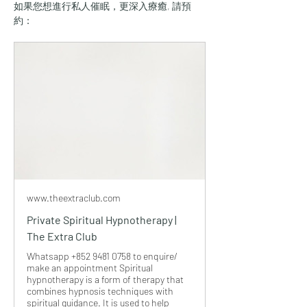
如果您想進行私人催眠，更深入療癒, 請預
約：
www.theextraclub.com
Private Spiritual Hypnotherapy |
The Extra Club
Whatsapp +852 9481 0758 to enquire/
make an appointment Spiritual
hypnotherapy is a form of therapy that
combines hypnosis techniques with
spiritual guidance. It is used to help