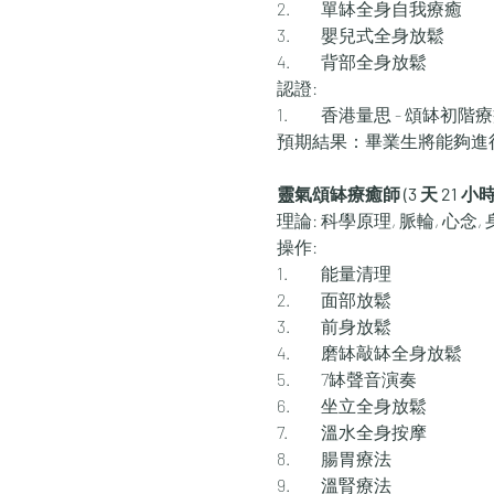
2.	單缽全身自我療癒
3.	嬰兒式全身放鬆
4.	背部全身放鬆
認證:
1.	香港量思 - 頌缽初階
預期結果：畢業生將能夠進
靈氣頌缽療癒師 (3 天 21 小
理論: 科學原理, 脈輪, 心念,
操作:
1.	能量清理
2.	面部放鬆
3.	前身放鬆
4.	磨缽敲缽全身放鬆
5.	7缽聲音演奏
6.	坐立全身放鬆
7.	溫水全身按摩
8.	腸胃療法
9.	溫腎療法