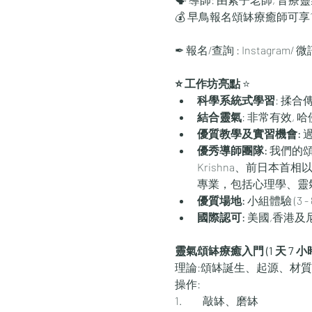
💰 早鳥報名頌缽療癒師可享1 個
✒ 報名/查詢 : Instagram/ 微訊 
⭐ 工作坊亮點 
⭐
科學系統式學習
: 揉合
結合靈氣
: 非常有效,
優質教學及實習機會:
 
優秀導師團隊: 
我們的頌
Krishna、前日本
專業，包括心理學、靈
優質場地: 
小組體驗 (3 -
國際認可:
 美國,香港
靈氣頌缽療癒入門 (1 天 7 小
理論:頌缽誕生、起源、材質
操作:
1.	敲缽、磨缽