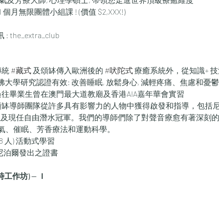
月無限團體小組課 ! (價值 $2,XXX!)
: the_extra_club
傳統 
#藏式
 及頌缽傳入歐洲後的 
#吠陀式
 療癒系統外，從知識+ 技
 哈佛大學研究認證有效: 改善睡眠, 放鬆身心, 減輕疼痛、焦慮和憂鬱
過往畢業生曾在澳門最大道教廟及香港AIA嘉年華會實習
缽導師團隊從許多具有影響力的人物中獲得啟發和指導，包括尼泊爾
首相以及現任自由潛水冠軍。我們的導師們除了對聲音療愈有著深刻
氣、催眠、芳香療法和運動科學。
 8 人) 活動式學習
及尼泊爾發出之證書
時工作坊) — Ｉ