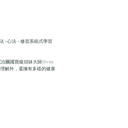
法 +心法 + 修習系統式學習
國寶級頌缽大師Shree 
的理解外，還擁有多樣的健康