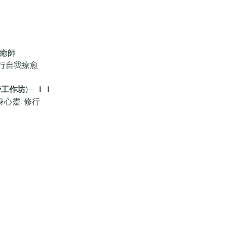
療癒師
行自我療愈
時工作坊) — ＩＩ
 身心靈, 修行