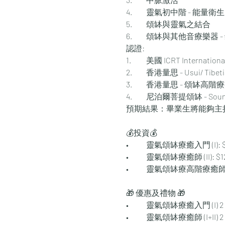
4.	靈氣初中階 - 能
5.	頌缽與靈氣之結合
6.	頌缽與其他音療樂器 
認證:
1.	美國 ICRT International
2.	香港量思 - Usui/ Tibetia
3.	香港量思 - 頌缽高階
4.	尼泊爾菩提頌缽 - Sound H
預期結果：畢業生將能夠主
💰投資💰
•	靈氣頌缽療癒入門 (I): $3
•	靈氣頌缽療癒師 (II): $12
•	靈氣頌缽療高階療癒師 (III)
🎁 優惠及禮物 🎁
•	靈氣頌缽療癒入門 (I) 2 人同
•	靈氣頌缽療癒師 (I+II) 2 