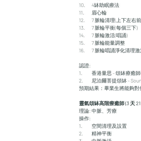
10.	4缽助眠療法
11.	眉心輪
12.	7 脈輪清理(上下左右
13.	7 脈輪平衝(每個三下)
14.	7 脈輪激活(唱誦)
15.	7 脈輪能量調整
16.	7 脈輪唱誦淨化清理
認證:
1.	香港量思 - 頌缽療癒師
2.	尼泊爾菩提頌缽 - Sound H
預期結果：畢業生將能夠對
靈氣頌缽高階療癒師 (3 天 21
理論: 中脈、芳療
操作:
1.	空間清理及設置
2.	精神平衡
3.	中脈激活