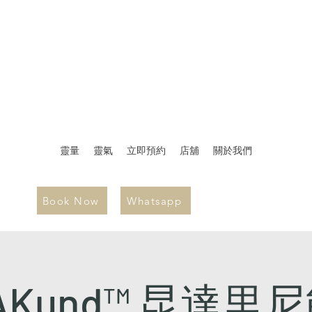
靈量
靈氣
立即預約
店舖
關於我們
Book Now
Whatsapp
RAKund™ 昆達里