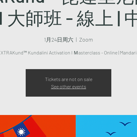
I 大師班 - 線上 |
1月24日周六
  |  
Zoom
Tickets are not on sale
See other events