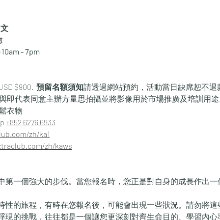
中文
癒
10am - 7pm
USD $900.  
預留名額須知
請透過網站預約，活動當日缺席恕不退
，參與即代表同意主辦方量思拍攝並將影像用於市場推廣及培訓用途
寬鬆衣物
 ‪
+852 6276 6933
lub.com/zh/ka1
xtraclub.com/zh/kaws
中第一個強大的步伐。當您報名時，您正是對自身的成長作出一
時性的旅程，有時在您報名後，可能會出現一些狀況。請勿將這
浮現的挑戰，往往都是一個讓您更深刻對齊生命目的、學習內心