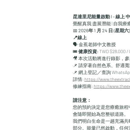
昆達里尼能量啟動 I - 線上 
覺醒真我 盡展潛能 | 自我療
📅 
2026年 1 月 24 日 (星期六) 
⁠📍線上
🗣 金蕉老師中文教授
🎟
 健康投資:
 TWD $28,000 / 
🎥 本次活動將進行錄影
📌 請穿著自然色系、舒適
📌 網上登記／查詢 WhatsApp
詳情: 
https://www.theextrac
修練指南: 
https://www.thee
請注意：
您的預約決定是您療癒旅程
會隨即開始為您整頓道路。
我們明白生命是一趟充滿共
部分。能量已然啟動，任何