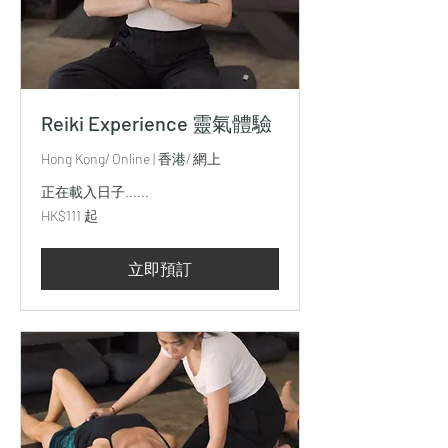
Reiki Experience 靈氣體驗
Hong Kong/ Online | 香港/ 網上
正在載入日子......
111
HK$111 起
港
元
起
立即預訂