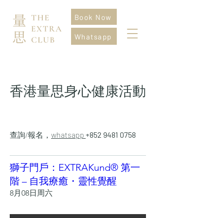
Book Now
Whatsapp
香港量思身心健康活動
查詢/報名，
whatsapp
+852 9481 0758
獅子門戶：EXTRAKund® 第一
階 – 自我療癒・靈性覺醒
8月08日周六