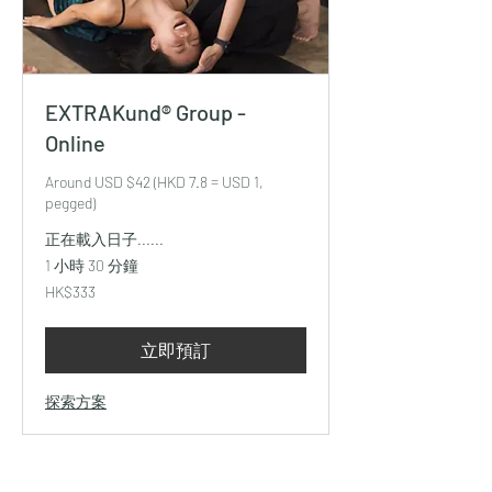
EXTRAKund® Group -
Online
Around USD $42 (HKD 7.8 = USD 1,
pegged)
正在載入日子......
1 小時 30 分鐘
333
HK$333
港
元
立即預訂
探索方案