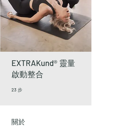
EXTRAKund® 靈量
啟動整合
23
步
23 步
關於