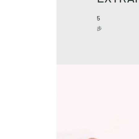
5 步
5
步