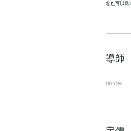
您也可以透
導師
Mish Wu
定價