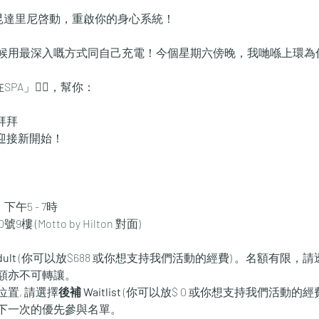
昆達里尼啓動，重啟你的身心系統！
候用最深入嘅方式同自己充電！今個星期六傍晚，我哋喺上環為
PA」🧖‍♀，幫你：
拜拜
迎接新開始！
下午5 - 7時
(Motto by Hilton 對面)
ult
 (你可以放$688 或你想支持我們活動的經費)
。名額有限，請
額亦不可轉讓。
置, 請選擇
後補 Waitlist 
(你可以放$ 0 或你想支持我們活動的
下一次的優先參與名單。