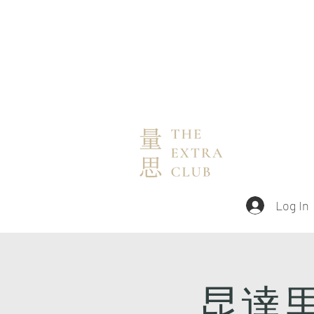
Log In
昆達里