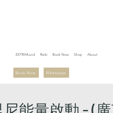
EXTRAKund
Reiki
Book Now
Shop
About
Book Now
Whatsapp
尼能量啟動 - (廣東