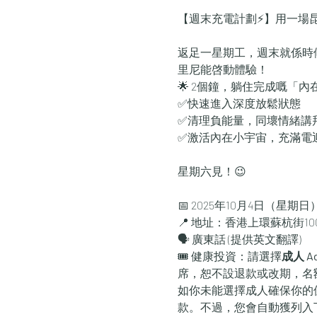
【週末充電計劃⚡】用一場
返足一星期工，週末就係時
里尼能啓動體驗！
🌟 2個鐘，躺住完成嘅「內在S
✅快速進入深度放鬆狀態
✅清理負能量，同壞情緒講
✅激活內在小宇宙，充滿電
星期六見！😉
📅 2025年10月4日（星期日）
📍 地址：香港上環蘇杭街100號9樓 
🗣 廣東話 (提供英文翻譯)
🎟 健康投資：請選擇
成人 Ad
席，恕不設退款或改期，名
如你未能選擇成人確保你的位
款。不過，您會自動獲列入