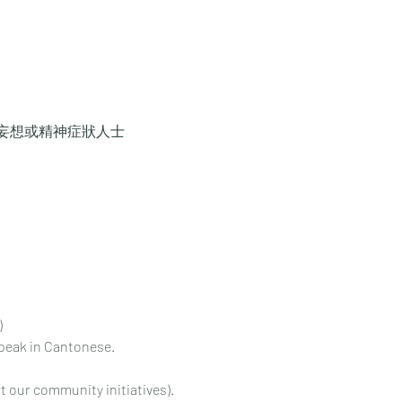
妄想或精神症狀人士
)
speak in Cantonese. 
 our community initiatives). 