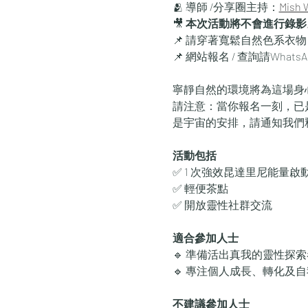
🫂 導師 /分享圈主持：
Mish 
🎥 
本次活動將不會進行錄影
📌 請穿著寬鬆自然色系衣物
📌 網站報名 / 查詢請WhatsApp
寧靜自然的環境將為這場身
請注意：當你報名一刻，已
是宇宙的安排，請通知我們
活動包括
✅ 1 次強效昆達里尼能量啟
✅ 輕便茶點
✅ 開放靈性社群交流
適合參加人士
🔹 準備活出真我的靈性探索
🔹 專注個人成長、轉化及
不建議參加人士