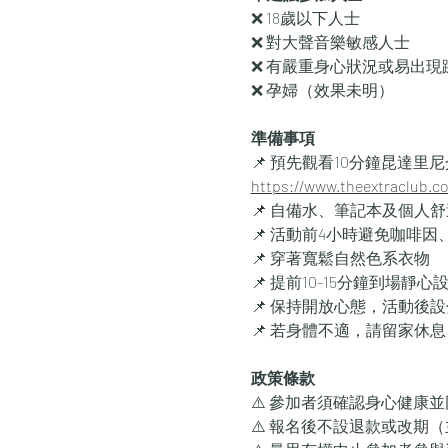
❌ 18歲以下人士
❌ 對大聲音樂敏感人士
❌ 有嚴重身心狀況或易出現
❌ 孕婦（效果未明）
準備事項
📌 預先觀看10分鐘昆達里
https://www.theextraclub.c
📌
 自備水、筆記本及個人
📌 活動前4小時避免咖啡
📌 穿著寬鬆自然色系衣物
📌 提前10-15分鐘到場
📌 保持開放心態，活動後
📌 若身體不適，請留家休
政策條款
⚠️ 參加者須確認身心健康
⚠️ 報名後不設退款或改期