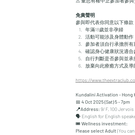
⚠️ 量思有權中止參加者參
免責聲明
參與即代表你同意以下條款
年滿18歲並非孕婦
活動可能涉及身體動作
參加者須自行承擔所有
確認身心健康狀況適合
自行判斷是否參與並承
放棄向此療癒方式及導
https://www.theextraclub.c
Kundalini Activation - Hong 
📅 
4 Oct 2025 (Sat) 5 - 7pm
⁠📍Address: 
9/ F, 100 Jervoi
🗣 English for English speake
🎟
 Wellness investment:
Please select Adult
 (You can