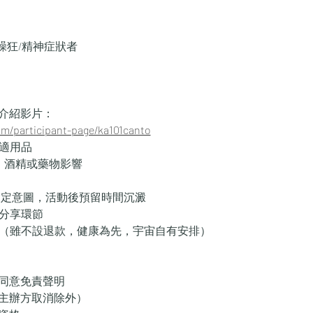
躁狂/精神症狀者
尼介紹影片：
om/participant-page/ka101canto
舒適用品
因、酒精或藥物影響
靜心設定意圖，活動後預留時間沉澱
設分享環節
息（雖不設退款，健康為先，宇宙自有安排）
並同意免責聲明
（主辦方取消除外）