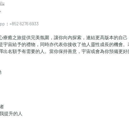
Wu
。
：+852 6276 6933
心療癒之旅提供完美氛圍，讓你向內探索，連結更高版本的自己
是宇宙給予的禮物，同時亦代表你接收了他人靈性成長的機會。
釋出名額予有需要的人。當你保持善意，宇宙或會為你預備更好
動
者
自我提升的人